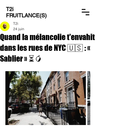
T2i
FRUITLANCE(S)
T2i
24 juin
Quand la mélancolie t'envahit
dans les rues de NYC 🇺🇸 : «
Sablier » ⏳🥭