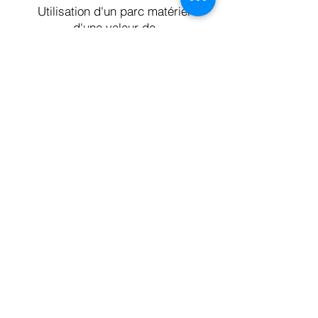
Utilisation d'un parc matériel
d'une valeur de
10 000€
REPAS
1
offert du jour 2 au jour 6
6 jours
de séminaire
250€*
prix de la semaine
*tarifs pour les particuliers. Si pass pris
par une structure (entreprise,
association...) 450€