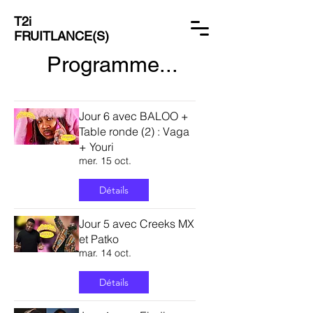
T2i
FRUITLANCE(S)
Programme...
Jour 6 avec BALOO +
Table ronde (2) : Vaga
+ Youri
mer. 15 oct.
Détails
Jour 5 avec Creeks MX
et Patko
mar. 14 oct.
Détails